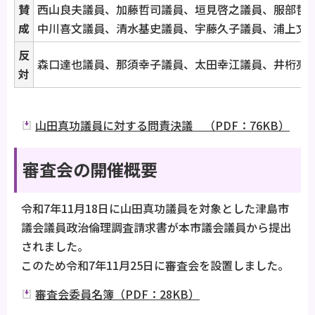
賛
西山良夫議員、加藤哲司議員、垣見啓之議員、服部哲
成
中川喜文議員、清水基史議員、宇藤久子議員、浦上文
反
森口達也議員、那須幸子議員、太田幸江議員、井桁亮
対
山田真功議員に対する問責決議 （PDF：76KB）
審査会の開催概要
令和7年11月18日に山田真功議員を対象とした津島市
議会議員政治倫理調査請求書が本市議会議員から提出
されました。
このため令和7年11月25日に審査会を設置しました。
審査会委員名簿（PDF：28KB）