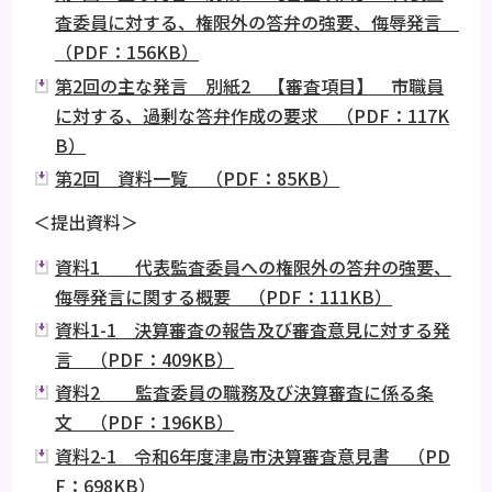
査委員に対する、権限外の答弁の強要、侮辱発言
（PDF：156KB）
第2回の主な発言 別紙2 【審査項目】 市職員
に対する、過剰な答弁作成の要求 （PDF：117K
B）
第2回 資料一覧 （PDF：85KB）
＜提出資料＞
資料1 代表監査委員への権限外の答弁の強要、
侮辱発言に関する概要 （PDF：111KB）
資料1-1 決算審査の報告及び審査意見に対する発
言 （PDF：409KB）
資料2 監査委員の職務及び決算審査に係る条
文 （PDF：196KB）
資料2-1 令和6年度津島市決算審査意見書 （PD
F：698KB）