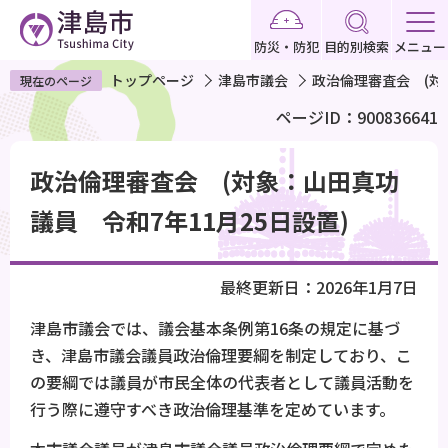
こ
の
防災・防犯
目的別検索
メニュー
ペ
トップページ
津島市議会
政治倫理審査会 (対
現在のページ
ー
ページID：900836641
ジ
の
本
先
政治倫理審査会 (対象：山田真功
文
頭
こ
議員 令和7年11月25日設置)
で
こ
す
か
最終更新日：2026年1月7日
ら
津島市議会では、議会基本条例第16条の規定に基づ
き、津島市議会議員政治倫理要綱を制定しており、こ
の要綱では議員が市民全体の代表者として議員活動を
行う際に遵守すべき政治倫理基準を定めています。