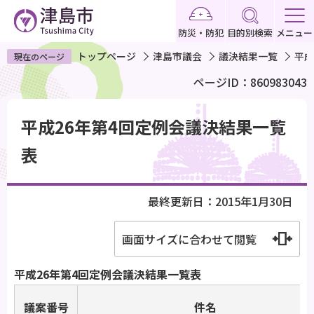
こ
の
防災・防犯
目的別検索
メニュー
ペ
トップページ
津島市議会
議決結果一覧
平成
現在のページ
ー
ページID：860983043
ジ
の
本
先
平成26年第4回定例会議決結果一覧
文
頭
こ
表
で
こ
す
か
最終更新日：2015年1月30日
ら
画面サイズに合わせて閲覧
平成26年第4回定例会議決結果一覧表
議案番号
件名