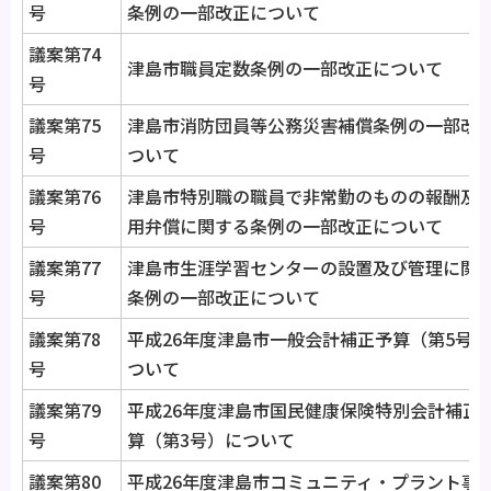
号
条例の一部改正について
議案第74
津島市職員定数条例の一部改正について
号
議案第75
津島市消防団員等公務災害補償条例の一部改
号
ついて
議案第76
津島市特別職の職員で非常勤のものの報酬及
号
用弁償に関する条例の一部改正について
議案第77
津島市生涯学習センターの設置及び管理に関
号
条例の一部改正について
議案第78
平成26年度津島市一般会計補正予算（第5号）
号
ついて
議案第79
平成26年度津島市国民健康保険特別会計補正
号
算（第3号）について
議案第80
平成26年度津島市コミュニティ・プラント事