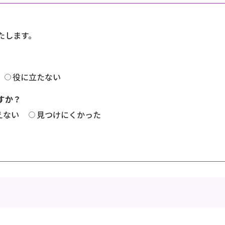
たします。
役に立たない
すか？
えない
見つけにくかった