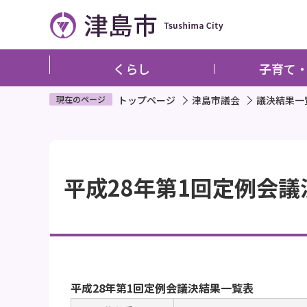
こ
の
ペ
ー
くらし
子育て
ジ
の
現在のページ
トップページ
津島市議会
議決結果一
先
頭
本
で
文
す
平成28年第1回定例会
こ
こ
か
ら
平成28年第1回定例会議決結果一覧表