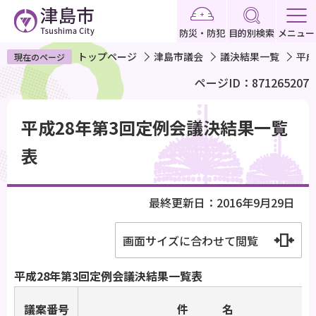
こ
の
防災・防犯
目的別検索
メニュー
ペ
トップページ
津島市議会
議決結果一覧
平成
現在のページ
ー
ページID：871265207
ジ
の
本
先
平成28年第3回定例会議決結果一覧
文
頭
こ
表
で
こ
す
か
最終更新日：2016年9月29日
ら
画面サイズに合わせて閲覧
平成28年第3回定例会議決結果一覧表
議案番号
件 名