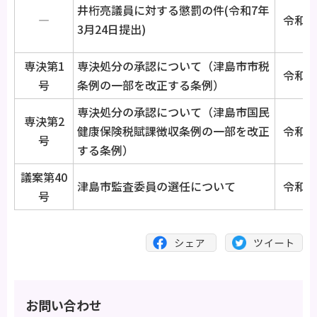
井桁亮議員に対する懲罰の件(令和7年
―
令和7
3月24日提出)
専決第1
専決処分の承認について（津島市市税
令和7
号
条例の一部を改正する条例）
専決処分の承認について（津島市国民
専決第2
健康保険税賦課徴収条例の一部を改正
令和7
号
する条例）
議案第40
津島市監査委員の選任について
令和7
号
お問い合わせ