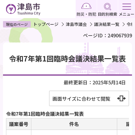
こ
の
防災・防犯
目的別検索
メニュー
ペ
トップページ
津島市議会
議決結果一覧
令和
現在のページ
ー
ページID：249067939
ジ
の
本
先
文
令和7年第1回臨時会議決結果一覧表
頭
こ
で
こ
す
か
最終更新日：2025年5月14日
ら
画面サイズに合わせて閲覧
令和7年第1回臨時会議決結果一覧表
議案番号
件名
議