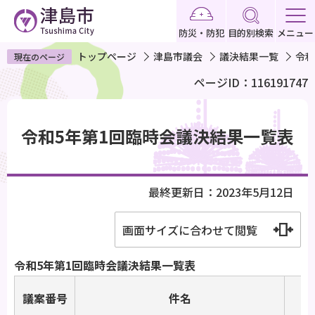
こ
の
防災・防犯
目的別検索
メニュー
ペ
トップページ
津島市議会
議決結果一覧
令和
現在のページ
ー
ページID：116191747
ジ
の
本
先
文
令和5年第1回臨時会議決結果一覧表
頭
こ
で
こ
す
か
最終更新日：2023年5月12日
ら
画面サイズに合わせて閲覧
令和5年第1回臨時会議決結果一覧表
議案番号
件名