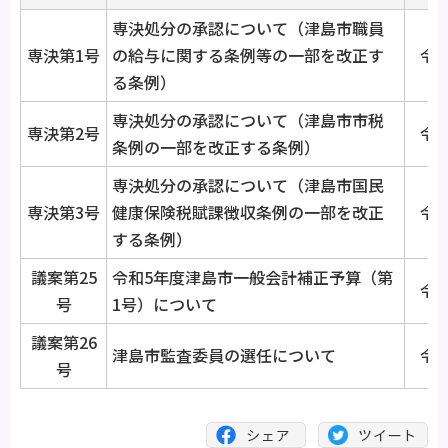
専決処分の承認について（津島市職員
専決第1号
の給与に関する条例等の一部を改正す
令和
る条例）
専決処分の承認について（津島市市税
専決第2号
令和
条例の一部を改正する条例）
専決処分の承認について（津島市国民
専決第3号
健康保険税賦課徴収条例の一部を改正
令和
する条例）
議案第25
令和5年度津島市一般会計補正予算（第
令和
号
1号）について
議案第26
津島市監査委員の選任について
令和
号