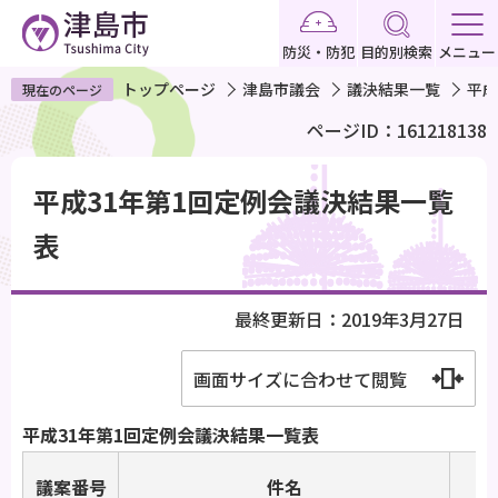
こ
の
防災・防犯
目的別検索
メニュー
ペ
トップページ
津島市議会
議決結果一覧
平成
現在のページ
ー
ページID：161218138
ジ
の
本
先
平成31年第1回定例会議決結果一覧
文
頭
こ
表
で
こ
す
か
最終更新日：2019年3月27日
ら
画面サイズに合わせて閲覧
平成31年第1回定例会議決結果一覧表
議案番号
件名