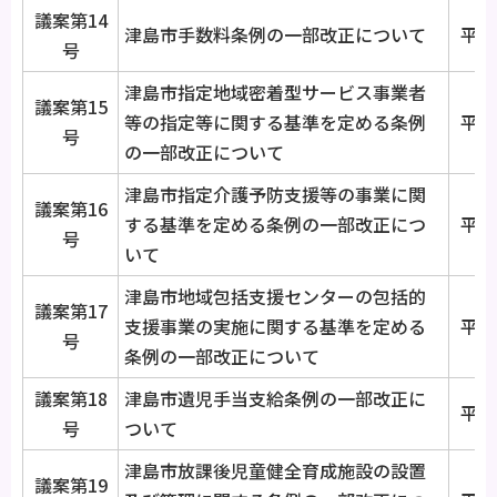
議案第14
津島市手数料条例の一部改正について
平成
号
津島市指定地域密着型サービス事業者
議案第15
等の指定等に関する基準を定める条例
平成
号
の一部改正について
津島市指定介護予防支援等の事業に関
議案第16
する基準を定める条例の一部改正につ
平成
号
いて
津島市地域包括支援センターの包括的
議案第17
支援事業の実施に関する基準を定める
平成
号
条例の一部改正について
議案第18
津島市遺児手当支給条例の一部改正に
平成
号
ついて
津島市放課後児童健全育成施設の設置
議案第19