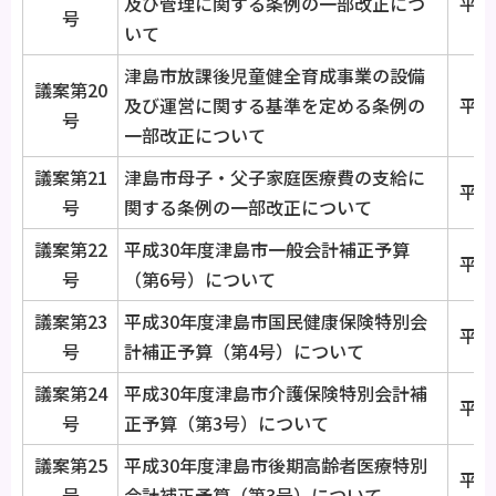
及び管理に関する条例の一部改正につ
平成
号
いて
津島市放課後児童健全育成事業の設備
議案第20
及び運営に関する基準を定める条例の
平成
号
一部改正について
議案第21
津島市母子・父子家庭医療費の支給に
平成
号
関する条例の一部改正について
議案第22
平成30年度津島市一般会計補正予算
平成
号
（第6号）について
議案第23
平成30年度津島市国民健康保険特別会
平成
号
計補正予算（第4号）について
議案第24
平成30年度津島市介護保険特別会計補
平成
号
正予算（第3号）について
議案第25
平成30年度津島市後期高齢者医療特別
平成
号
会計補正予算（第3号）について