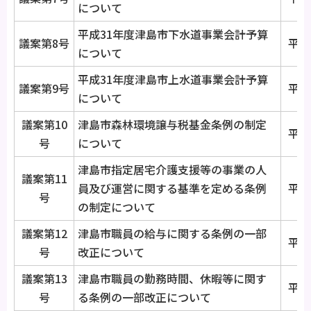
について
平成31年度津島市下水道事業会計予算
議案第8号
平成
について
平成31年度津島市上水道事業会計予算
議案第9号
平成
について
議案第10
津島市森林環境譲与税基金条例の制定
平成
号
について
津島市指定居宅介護支援等の事業の人
議案第11
員及び運営に関する基準を定める条例
平成
号
の制定について
議案第12
津島市職員の給与に関する条例の一部
平成
号
改正について
議案第13
津島市職員の勤務時間、休暇等に関す
平成
号
る条例の一部改正について