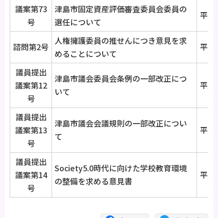
議案第73
津島市固定資産評価審査委員会委員の
平成3
号
選任について
人権擁護委員の推せんにつき意見を求
諮問第2号
平成3
めることについて
議員提出
津島市議会委員会条例の一部改正につ
議案第12
平成3
いて
号
議員提出
津島市議会会議規則の一部改正につい
議案第13
平成3
て
号
議員提出
Society5.0時代に向けた学校教育環境
議案第14
平成3
の整備を求める意見書
号