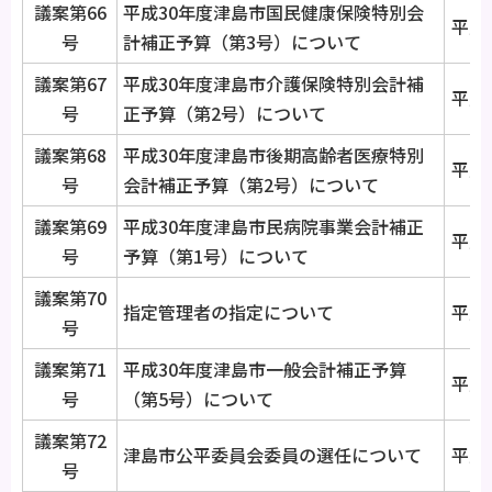
議案第66
平成30年度津島市国民健康保険特別会
平成3
号
計補正予算（第3号）について
議案第67
平成30年度津島市介護保険特別会計補
平成3
号
正予算（第2号）について
議案第68
平成30年度津島市後期高齢者医療特別
平成3
号
会計補正予算（第2号）について
議案第69
平成30年度津島市民病院事業会計補正
平成3
号
予算（第1号）について
議案第70
指定管理者の指定について
平成3
号
議案第71
平成30年度津島市一般会計補正予算
平成3
号
（第5号）について
議案第72
津島市公平委員会委員の選任について
平成3
号