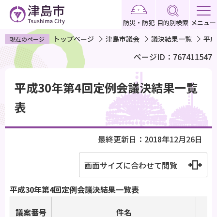
こ
の
防災・防犯
目的別検索
メニュー
ペ
トップページ
津島市議会
議決結果一覧
平成
現在のページ
ー
ページID：767411547
ジ
の
本
先
平成30年第4回定例会議決結果一覧
文
頭
こ
表
で
こ
す
か
最終更新日：2018年12月26日
ら
画面サイズに合わせて閲覧
平成30年第4回定例会議決結果一覧表
議案番号
件名