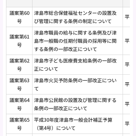
議案第60
津島市総合保健福祉センターの設置及
平成3
号
び管理に関する条例の制定について
津島市職員の給与に関する条例及び津
議案第61
島市一般職の任期付職員の採用等に関
平成3
号
する条例の一部改正について
議案第62
津島市子ども医療費支給条例の一部改
平成3
号
正について
議案第63
津島市火災予防条例の一部改正につい
平成3
号
て
議案第64
津島市公民館の設置及び管理に関する
平成3
号
条例の一部改正について
議案第65
平成30年度津島市一般会計補正予算
平成3
号
（第4号）について