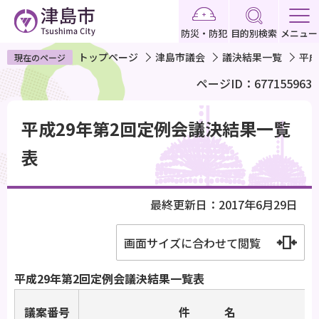
こ
の
防災・防犯
目的別検索
メニュー
ペ
トップページ
津島市議会
議決結果一覧
平成
現在のページ
ー
ページID：677155963
ジ
の
本
先
平成29年第2回定例会議決結果一覧
文
頭
こ
表
で
こ
す
か
最終更新日：2017年6月29日
ら
画面サイズに合わせて閲覧
平成29年第2回定例会議決結果一覧表
議案番号
件 名