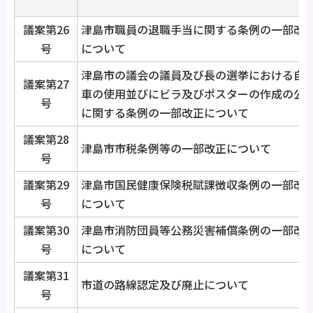
議案第26
津島市職員の退職手当に関する条例の一部改
号
について
津島市の議会の議員及び長の選挙における自
議案第27
車の使用並びにビラ及びポスターの作成の公
号
に関する条例の一部改正について
議案第28
津島市市税条例等の一部改正について
号
議案第29
津島市国民健康保険税賦課徴収条例の一部改
号
について
議案第30
津島市消防団員等公務災害補償条例の一部改
号
について
議案第31
市道の路線認定及び廃止について
号