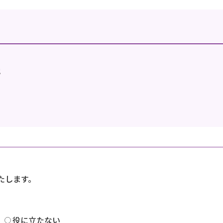
地
たします。
役に立たない