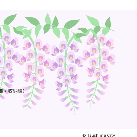
課・収納課）
© Tsushima City