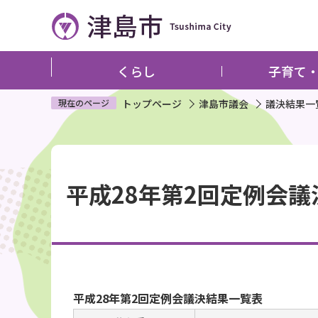
こ
の
ペ
ー
くらし
子育て
ジ
の
現在のページ
トップページ
津島市議会
議決結果一
先
頭
本
で
文
す
平成28年第2回定例会
こ
こ
か
ら
平成28年第2回定例会議決結果一覧表