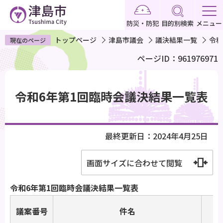
こ
の
防災・防犯
目的別検索
メニュー
ペ
トップページ
津島市議会
議決結果一覧
令和
現在のページ
ー
ページID：961976971
ジ
の
本
先
文
令和6年第1回臨時会議決結果一覧表
頭
こ
で
こ
す
か
最終更新日：2024年4月25日
ら
画面サイズに合わせて閲覧
令和6年第1回臨時会議決結果一覧表
議案番号
件名