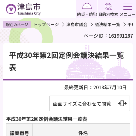
こ
の
防災・防犯
目的別検索
メニュー
ペ
トップページ
津島市議会
議決結果一覧
平成
現在のページ
ー
ページID：161991287
ジ
の
本
先
平成30年第2回定例会議決結果一覧
文
頭
こ
表
で
こ
す
か
最終更新日：2018年7月10日
ら
画面サイズに合わせて閲覧
平成30年第2回定例会議決結果一覧表
議案番号
件名