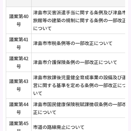
津島市災害派遣手当に関する条例及び津島市
議案第40
旅館等の建築の規制に関する条例の一部改正
号
について
議案第41
津島市市税条例等の一部改正について
号
議案第42
津島市介護保険条例の一部改正について
号
津島市放課後児童健全育成事業の設備及び運
議案第43
営に関する基準を定める条例の一部改正につ
号
いて
議案第44
津島市国民健康保険税賦課徴収条例の一部改
号
正について
議案第45
市道の路線廃止について
号