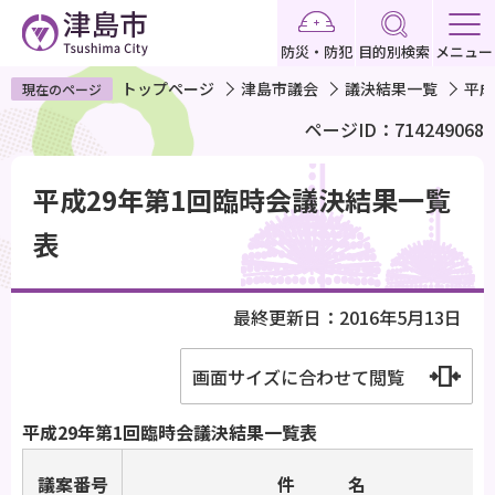
こ
の
防災・防犯
目的別検索
メニュー
ペ
トップページ
津島市議会
議決結果一覧
平成
現在のページ
ー
ページID：714249068
ジ
の
本
先
平成29年第1回臨時会議決結果一覧
文
頭
こ
表
で
こ
す
か
最終更新日：2016年5月13日
ら
画面サイズに合わせて閲覧
平成29年第1回臨時会議決結果一覧表
議案番号
件 名