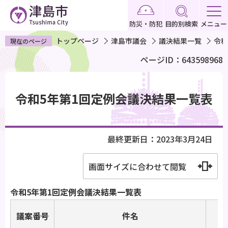
こ
の
防災・防犯
目的別検索
メニュー
ペ
トップページ
津島市議会
議決結果一覧
令和
現在のページ
ー
ページID：643598968
ジ
の
本
先
文
令和5年第1回定例会議決結果一覧表
頭
こ
で
こ
す
か
最終更新日：2023年3月24日
ら
画面サイズに合わせて閲覧
令和5年第1回定例会議決結果一覧表
議案番号
件名