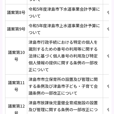
令和5年度津島市下水道事業会計予算に
議案第8号
令和
ついて
令和5年度津島市上水道事業会計予算に
議案第9号
令和
ついて
津島市行政手続における特定の個人を
識別するための番号の利用等に関する
議案第10
法律に基づく個人番号の利用及び特定
令和
号
個人情報の提供に関する条例の一部改
正について
津島市市立保育所の設置及び管理に関
議案第11
する条例及び津島市子ども・子育て会
令和
号
議条例の一部改正について
津島市放課後児童健全育成施設の設置
議案第12
及び管理に関する条例の一部改正につ
令和
号