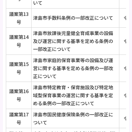
いて
議案第13
津島市手数料条例の一部改正について
令和
号
津島市放課後児童健全育成事業の設備
議案第14
及び運営に関する基準を定める条例の
令和
号
一部改正について
津島市家庭的保育事業等の設備及び運
議案第15
営に関する基準を定める条例の一部改
令和
号
正について
津島市特定教育・保育施設及び特定地
議案第16
域型保育事業の運営に関する基準を定
令和
号
める条例の一部改正について
議案第17
津島市国民健康保険条例の一部改正に
令和
号
ついて