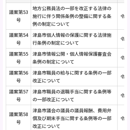
地方公務員法の一部を改正する法律の
議案第53
施行に伴う関係条例の整備に関する条
令和
号
例の制定について
議案第54
津島市個人情報の保護に関する法律施
令和
号
行条例の制定について
議案第55
津島市情報公開・個人情報保護審査会
令和
号
条例の制定について
議案第56
津島市職員の給与に関する条例の一部
令和
号
改正について
議案第57
津島市職員の退職手当に関する条例等
令和
号
の一部改正について
津島市議会の議員の議員報酬、費用弁
議案第58
償及び期末手当に関する条例等の一部
令和
号
改正について