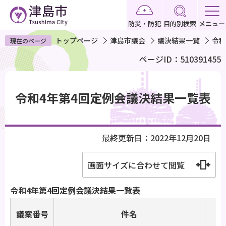
こ
の
防災・防犯
目的別検索
メニュー
ペ
トップページ
津島市議会
議決結果一覧
令和
現在のページ
ー
ページID：510391455
ジ
の
本
先
文
令和4年第4回定例会議決結果一覧表
頭
こ
で
こ
す
か
最終更新日：2022年12月20日
ら
画面サイズに合わせて閲覧
令和4年第4回定例会議決結果一覧表
議案番号
件名