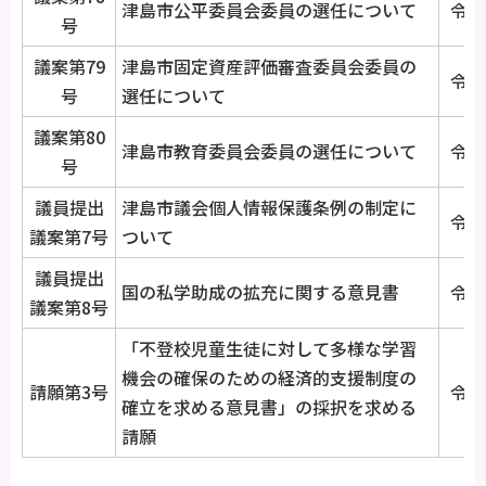
津島市公平委員会委員の選任について
令和
号
議案第79
津島市固定資産評価審査委員会委員の
令和
号
選任について
議案第80
津島市教育委員会委員の選任について
令和
号
議員提出
津島市議会個人情報保護条例の制定に
令和
議案第7号
ついて
議員提出
国の私学助成の拡充に関する意見書
令和
議案第8号
「不登校児童生徒に対して多様な学習
機会の確保のための経済的支援制度の
請願第3号
令和
確立を求める意見書」の採択を求める
請願