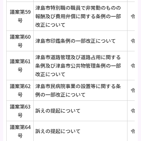
津島市特別職の職員で非常勤のものの
議案第59
報酬及び費用弁償に関する条例の一部
令和
号
改正について
議案第60
津島市印鑑条例の一部改正について
令和
号
津島市道路管理及び道路占用に関する
議案第61
条例及び津島市公共物管理条例の一部
令和
号
改正について
議案第62
津島市民病院事業の設置等に関する条
令和
号
例の一部改正について
議案第63
訴えの提起について
令和
号
議案第64
訴えの提起について
令和
号