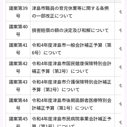
議案第39
津島市職員の育児休業等に関する条例
令和
号
の一部改正について
議案第40
損害賠償の額の決定及び和解について
令和
号
議案第41
令和4年度津島市一般会計補正予算（第
令和
号
6号）について
議案第42
令和4年度津島市国民健康保険特別会計
令和
号
補正予算（第2号）について
議案第43
令和4年度津島市介護保険特別会計補正
令和
号
予算（第2号）について
議案第44
令和4年度津島市後期高齢者医療特別会
令和
号
計補正予算（第1号）について
議案第45
令和4年度津島市民病院事業会計補正予
令和
号
算（第1号）について