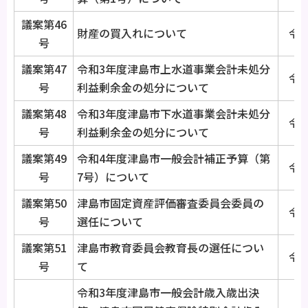
議案第46
財産の買入れについて
令和
号
議案第47
令和3年度津島市上水道事業会計未処分
令和
号
利益剰余金の処分について
議案第48
令和3年度津島市下水道事業会計未処分
令和
号
利益剰余金の処分について
議案第49
令和4年度津島市一般会計補正予算（第
令和
号
7号）について
議案第50
津島市固定資産評価審査委員会委員の
令和
号
選任について
議案第51
津島市教育委員会教育長の選任につい
令和
号
て
令和3年度津島市一般会計歳入歳出決