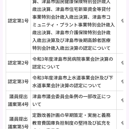
算、津島市国民健康保険特別会計歳入
歳出決算、津島市住宅新築資金等貸付
事業特別会計歳入歳出決算、津島市コ
認定第1号
令和
ミュニティ・プラント事業特別会計歳入
歳出決算、津島市介護保険特別会計歳
入歳出決算及び津島市後期高齢者医療
特別会計歳入歳出決算の認定について
令和3年度津島市民病院事業会計決算の
認定第2号
令和
認定について
令和3年度津島市上水道事業会計及び下
認定第3号
令和
水道事業会計決算の認定について
議員提出
津島市議会委員会条例の一部改正につ
令和
議案第4号
いて
定数改善計画の早期策定・実施と義務
議員提出
教育費国庫負担制度の堅持及び拡充を
令和
議案第5号