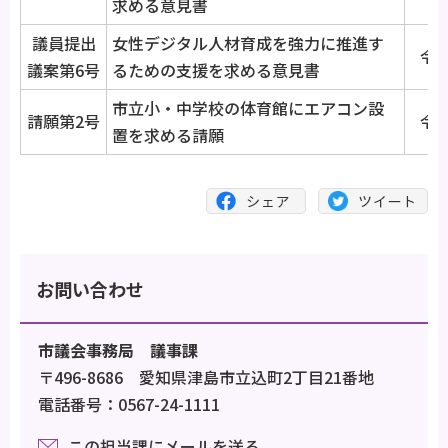
求める意見書
議員提出
女性デジタル人材育成を強力に推進す
令和
議案第6号
るための支援を求める意見書
市立小・中学校の体育館にエアコン設
請願第2号
令和
置を求める請願
お問い合わせ
市議会事務局 議事課
〒496-8686 愛知県津島市立込町2丁目21番地
電話番号：0567-24-1111
この担当課にメールを送る