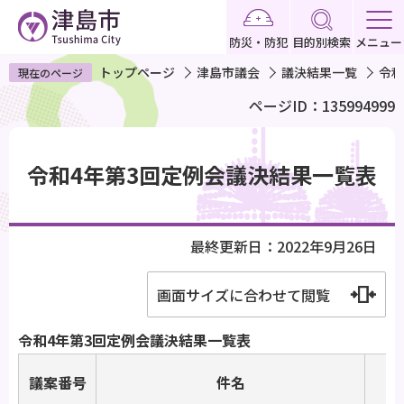
こ
の
防災・防犯
目的別検索
メニュー
ペ
トップページ
津島市議会
議決結果一覧
令和
現在のページ
ー
ページID：135994999
ジ
の
本
先
文
令和4年第3回定例会議決結果一覧表
頭
こ
で
こ
す
か
最終更新日：2022年9月26日
ら
画面サイズに合わせて閲覧
令和4年第3回定例会議決結果一覧表
議案番号
件名