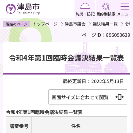
こ
の
防災・防犯
目的別検索
メニュー
ペ
トップページ
津島市議会
議決結果一覧
令和
現在のページ
ー
ページID：896090629
ジ
の
本
先
文
令和4年第1回臨時会議決結果一覧表
頭
こ
で
こ
す
か
最終更新日：2022年5月13日
ら
画面サイズに合わせて閲覧
令和4年第1回臨時会議決結果一覧表
議案番号
件名