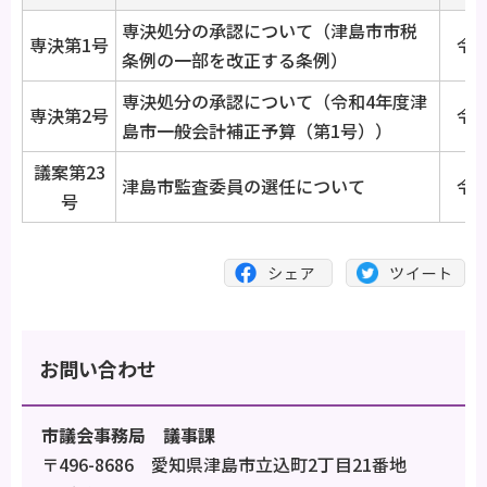
専決処分の承認について（津島市市税
専決第1号
令和
条例の一部を改正する条例）
専決処分の承認について（令和4年度津
専決第2号
令和
島市一般会計補正予算（第1号））
議案第23
津島市監査委員の選任について
令和
号
お問い合わせ
市議会事務局 議事課
〒496-8686 愛知県津島市立込町2丁目21番地