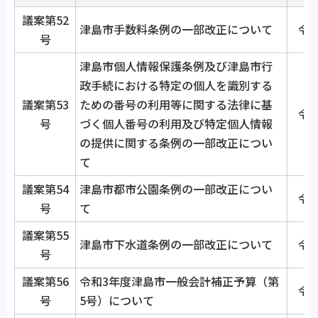
議案第52
津島市手数料条例の一部改正について
令和
号
津島市個人情報保護条例及び津島市行
政手続における特定の個人を識別する
議案第53
ための番号の利用等に関する法律に基
令和
号
づく個人番号の利用及び特定個人情報
の提供に関する条例の一部改正につい
て
議案第54
津島市都市公園条例の一部改正につい
令和
号
て
議案第55
津島市下水道条例の一部改正について
令和
号
議案第56
令和3年度津島市一般会計補正予算（第
令和
号
5号）について