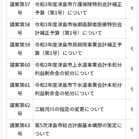
議案第57
令和3年度津島市介護保険特別会計補正
令和
号
予算（第1号）について
議案第58
令和3年度津島市後期高齢者医療特別会
令和
号
計補正予算（第1号）について
議案第59
令和3年度津島市民病院事業会計補正予
令和
号
算（第1号）について
議案第60
令和2年度津島市上水道事業会計未処分
令和
号
利益剰余金の処分について
議案第61
令和2年度津島市下水道事業会計未処分
令和
号
利益剰余金の処分について
議案第62
二級河川の指定の変更について
令和
号
議案第63
第5次津島市総合計画基本構想の策定に
令和
号
ついて