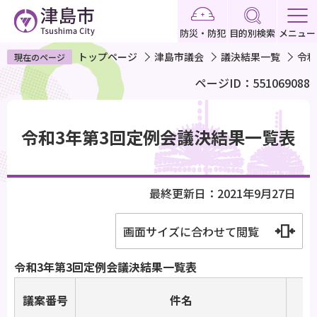
こ
の
防災・防犯
目的別検索
メニュー
ペ
トップページ
津島市議会
議決結果一覧
令和
現在のページ
ー
ページID：551069088
ジ
の
本
先
文
令和3年第3回定例会議決結果一覧表
頭
こ
で
こ
す
か
最終更新日：2021年9月27日
ら
画面サイズに合わせて閲覧
令和3年第3回定例会議決結果一覧表
議案番号
件名