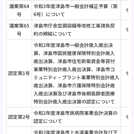
議案第64
令和3年度津島市一般会計補正予算（第
令和
号
6号）について
議案第65
津島市庁舎空調設備等改修工事請負契
令和
号
約の締結について
令和2年度津島市一般会計歳入歳出決
算、津島市国民健康保険特別会計歳入
歳出決算、津島市住宅新築資金等貸付
事業特別会計歳入歳出決算、津島市コ
認定第1号
令和
ミュニティ・プラント事業特別会計歳入
歳出決算、津島市介護保険特別会計歳
入歳出決算及び津島市後期高齢者医療
特別会計歳入歳出決算の認定について
令和2年度津島市民病院事業会計決算の
認定第2号
令和
認定について
令和2年度津島市上水道事業会計及び下