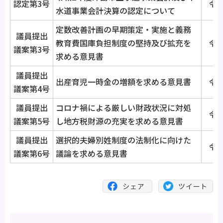
認定第3号
令和
水道事業会計決算の認定について
定数改善計画の早期策定・実施と義務
議員提出
教育費国庫負担制度の堅持及び拡充を
令和
議案第3号
求める意見書
議員提出
出産育児一時金の増額を求める意見書
令和
議案第4号
議員提出
コロナ禍による厳しい財政状況に対処
令和
議案第5号
し地方税財源の充実を求める意見書
議員提出
選択的夫婦別姓制度の法制化に向けた
令和
議案第6号
議論を求める意見書