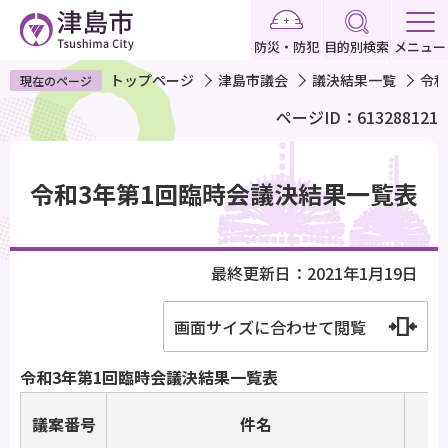
こ
の
防災・防犯
目的別検索
メニュー
ペ
トップページ
津島市議会
議決結果一覧
令和
現在のページ
ー
ページID：613288121
ジ
の
本
先
文
令和3年第1回臨時会議決結果一覧表
頭
こ
で
こ
す
か
最終更新日：2021年1月19日
ら
画面サイズに合わせて閲覧
令和3年第1回臨時会議決結果一覧表
議案番号
件名