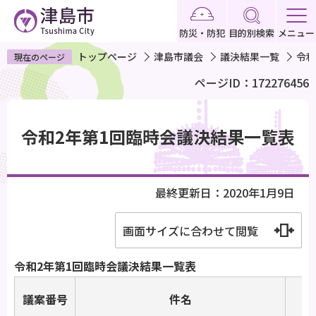
こ
の
防災・防犯
目的別検索
メニュー
ペ
トップページ
津島市議会
議決結果一覧
令和
現在のページ
ー
ページID：172276456
ジ
の
本
先
文
令和2年第1回臨時会議決結果一覧表
頭
こ
で
こ
す
か
最終更新日：2020年1月9日
ら
画面サイズに合わせて閲覧
令和2年第1回臨時会議決結果一覧表
議案番号
件名