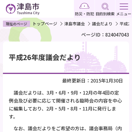
こ
の
防災・防犯
目的別検索
メニュー
ペ
トップページ
津島市議会
議会だより
平成2
現在のページ
ー
ページID：824047043
ジ
の
本
先
文
平成26年度議会だより
頭
こ
で
こ
す
か
最終更新日：2015年1月30日
ら
議会だよりは、3月・6月・9月・12月の年4回の定
例会及び必要に応じて開催される臨時会の内容を中心
に編集しており、2月・5月・8月・11月に発行しま
す。
なお、議会だよりをご希望の方は、議会事務局（内