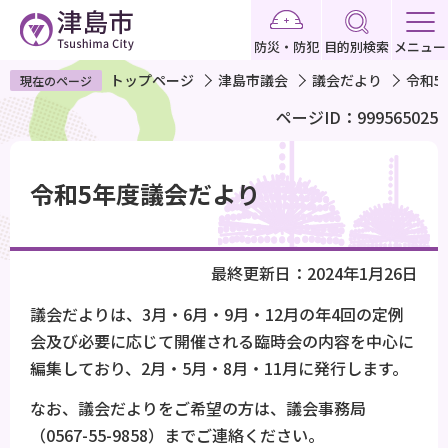
こ
の
防災・防犯
目的別検索
メニュー
ペ
トップページ
津島市議会
議会だより
令和5
現在のページ
ー
ページID：999565025
ジ
の
本
先
文
令和5年度議会だより
頭
こ
で
こ
す
か
最終更新日：2024年1月26日
ら
議会だよりは、3月・6月・9月・12月の年4回の定例
会及び必要に応じて開催される臨時会の内容を中心に
編集しており、2月・5月・8月・11月に発行します。
なお、議会だよりをご希望の方は、議会事務局
（0567-55-9858）までご連絡ください。