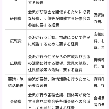
する経費
会派が研修会を開催するために必要
講師謝金
研修費
な経費、団体等が開催する研修会の
泊費、文
参加に要する経費
広報紙・
会派が行う活動、市政について住民
広報費
費、お茶
に報告するために要する経費
費、ホー
会派が行う住民からの市政及び会派
資料印刷
広聴費
の活動に対する要望、意見の聴取、
代、文書
住民相談等の活動に要する経費
要請・陳
会派が要請、陳情活動を行うために
資料印刷
情活動費
必要な経費
費、宿泊
会派が行う各種会議、団体等が開催
会場費、
会議費
する意見交換会等各種会議への会派
宿泊費、
としての参加に要する経費