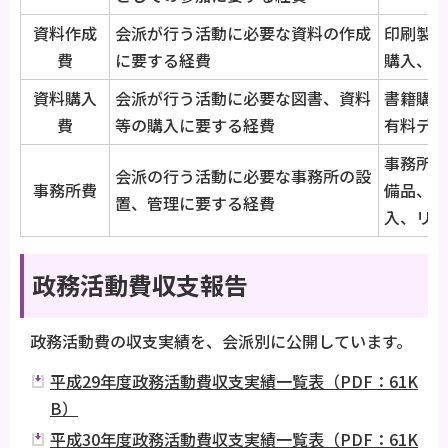
資料作成
会派が行う活動に必要な資料の作成
印刷製本
費
に要する経費
購入、リ
資料購入
会派が行う活動に必要な図書、資料
書籍購入
費
等の購入に要する経費
有料デー
事務所の
会派の行う活動に必要な事務所の設
事務所費
備品、文
置、管理に要する経費
入、リー
政務活動費収支報告
政務活動費の収支実績を、会派別に公開しています。
平成29年度政務活動費収支実績一覧表（PDF：61K
B）
平成30年度政務活動費収支実績一覧表（PDF：61K