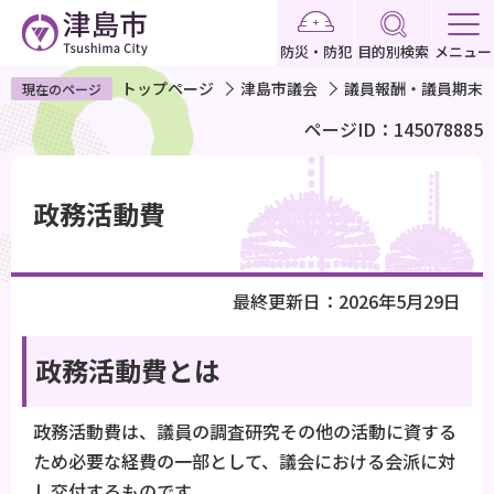
こ
の
防災・防犯
目的別検索
メニュー
ペ
トップページ
津島市議会
議員報酬・議員期末
現在のページ
ー
ページID：145078885
ジ
の
本
先
文
政務活動費
頭
こ
で
こ
す
か
最終更新日：2026年5月29日
ら
政務活動費とは
政務活動費は、議員の調査研究その他の活動に資する
ため必要な経費の一部として、議会における会派に対
し交付するものです。