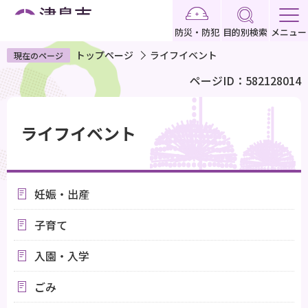
こ
の
防災・防犯
目的別検索
メニュー
ペ
トップページ
ライフイベント
現在のページ
ー
ページID：582128014
ジ
の
本
先
文
ライフイベント
頭
こ
で
こ
す
か
妊娠・出産
ら
子育て
入園・入学
ごみ