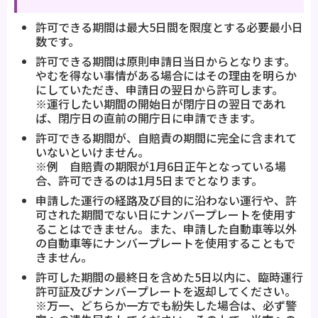
許可できる期間は最大5日間を限度とする必要最小日
数です。
許可できる期間は原則申請日当日からとなります。
やむを得ない事情がある場合にはその理由を明らか
にしていただき、申請日の翌日から許可します。
※運行したい期間の開始日が閉庁日の翌日であれ
ば、閉庁日の直前の開庁日に申請できます。
許可できる期間が、自賠責の期間に完全に含まれて
いないといけません。
※例 自賠責の期限が1月6日正午となっている場
合、許可できるのは1月5日までとなります。
申請した運行の経路及び目的に沿わない運行や、許
可された期間でない日にナンバープレートを使用す
ることはできません。また、申請した自動車等以外
の自動車等にナンバープレートを使用することもで
きません。
許可した期間の最終日を含めた5日以内に、臨時運行
許可証及びナンバープレートを返却してください。
※万一、どちらか一方でも紛失した場合は、必ず警