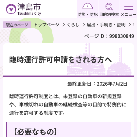
こ
の
防災・防犯
目的別検索
メニュー
ペ
トップページ
くらし
届出・手続き・証明
臨
現在のページ
ー
ページID：998830849
ジ
の
本
先
文
臨時運行許可申請をされる方へ
頭
こ
で
こ
す
か
最終更新日：2026年7月2日
ら
臨時運行許可制度とは、未登録の自動車の新規登録
や、車検切れの自動車の継続検査等の目的で特例的に
運行を許可する制度です。
【必要なもの】