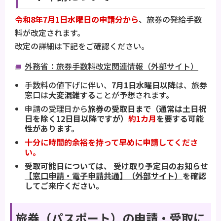
令和8年7月1日水曜日の申請分から
、旅券の発給手数
料が改定されます。
改定の詳細は下記をご確認ください。
外務省：旅券手数料改定関連情報（外部サイト）
手数料の値下げに伴い、
7月1日水曜日以降
は、旅券
窓口は
大変混雑する
ことが予想されます。
申請の受理日から
旅券の受取日まで（通常は土日祝
日を除く12日目以降ですが）
約1カ月
を要する可能
性があります。
十分に時間的余裕を持って早めに申請してくださ
い。
受取可能日については、
受け取り予定日のお知らせ
【窓口申請・電子申請共通】（外部サイト）
を確認
してご来庁ください。
旅券（パスポート）の申請・受取に