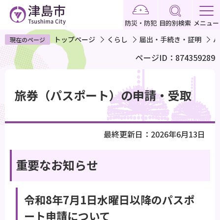
こ
の
防災・防犯
目的別検索
メニュー
ペ
トップページ
くらし
届出・手続き・証明
パ
現在のページ
ー
ページID：874359289
ジ
の
本
先
文
旅券（パスポート）の申請・受取
頭
こ
で
こ
す
か
最終更新日：2026年6月13日
ら
重要なお知らせ
令和8年7月1日水曜日以降のパスポ
ート申請について