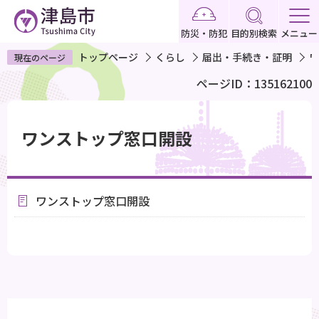
こ
の
防災・防犯
目的別検索
メニュー
ペ
トップページ
くらし
届出・手続き・証明
ワ
現在のページ
ー
ページID：135162100
ジ
の
本
先
文
ワンストップ窓口開設
頭
こ
で
こ
す
か
ワンストップ窓口開設
ら