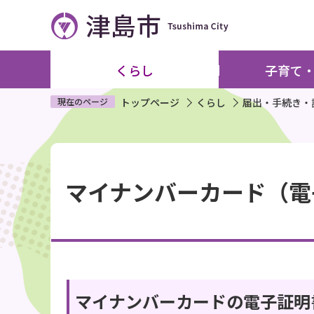
こ
の
ペ
ー
くらし
子育て
ジ
の
現在のページ
トップページ
くらし
届出・手続き・
先
頭
本
で
文
す
マイナンバーカード（電
こ
こ
か
ら
マイナンバーカードの電子証明