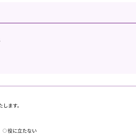
地
たします。
役に立たない