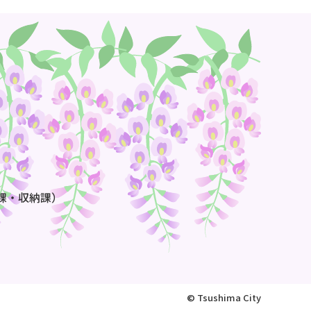
課・収納課）
© Tsushima City