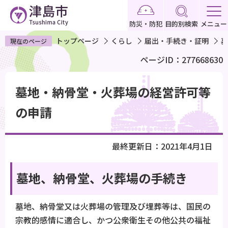
こ
の
防災・防犯
目的別検索
メニュー
ペ
トップページ
くらし
届出・手続き・証明
墓
現在のページ
ー
ページID：277668630
ジ
の
本
先
墓地・納骨堂・火葬場の経営許可等
文
頭
こ
の申請
で
こ
す
か
最終更新日：2021年4月1日
ら
墓地、納骨堂、火葬場の手続き
墓地、納骨堂又は火葬場の管理及び埋葬等は、国民の
宗教的感情に適合し、かつ公衆衛生その他公共の福祉