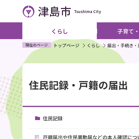
こ
の
ペ
ー
くらし
子育て
ジ
の
現在のページ
トップページ
くらし
届出・手続き・
先
頭
本
で
文
す
住民記録・戸籍の届出
こ
こ
か
ら
住民記録
戸籍届出や住民異動届などの本人確認につ