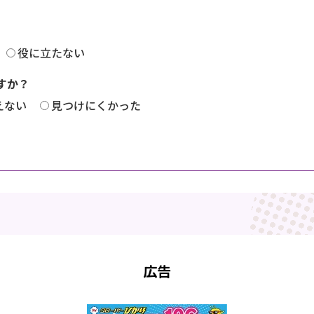
役に立たない
すか？
えない
見つけにくかった
広告