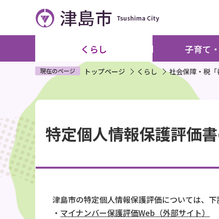
こ
の
ペ
ー
くらし
子育て
ジ
の
現在のページ
トップページ
くらし
社会保障・税「
先
頭
本
で
文
す
特定個人情報保護評価書
こ
こ
か
ら
津島市の特定個人情報保護評価については、下
・
マイナンバー保護評価Web（外部サイト）