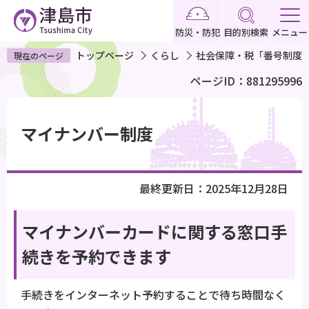
こ
の
防災・防犯
目的別検索
メニュー
ペ
トップページ
くらし
社会保障・税「番号制度
現在のページ
ー
ページID：881295996
ジ
の
本
先
文
マイナンバー制度
頭
こ
で
こ
す
か
最終更新日：2025年12月28日
ら
マイナンバーカードに関する窓口手
続きを予約できます
手続きをインターネット予約することで待ち時間なく