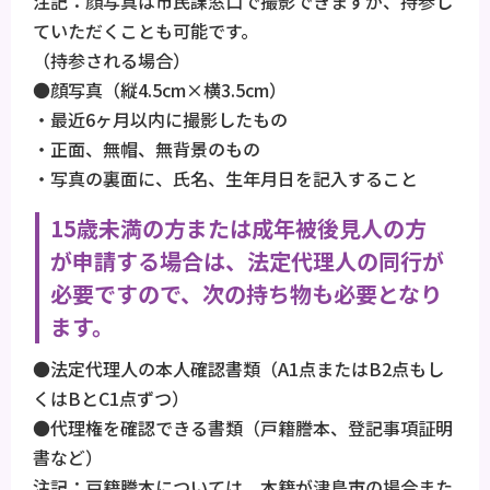
注記：顔写真は市民課窓口で撮影できますが、持参し
ていただくことも可能です。
（持参される場合）
●顔写真（縦4.5cm×横3.5cm）
・最近6ヶ月以内に撮影したもの
・正面、無帽、無背景のもの
・写真の裏面に、氏名、生年月日を記入すること
15歳未満の方または成年被後見人の方
が申請する場合は、法定代理人の同行が
必要ですので、次の持ち物も必要となり
ます。
●法定代理人の本人確認書類（A1点またはB2点もし
くはBとC1点ずつ）
●代理権を確認できる書類（戸籍謄本、登記事項証明
書など）
注記：戸籍謄本については、本籍が津島市の場合また