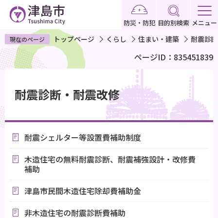
こ
の
防災・防犯
目的別検索
メニュー
ペ
トップページ
くらし
住まい・建築
耐震診断
現在のページ
ー
ページID：835451839
ジ
の
本
先
文
耐震診断・耐震改修
頭
こ
で
こ
す
か
耐震シェルター等設置費補助制度
ら
木造住宅の無料耐震診断、耐震補強設計・改修費
補助
津島市民間木造住宅除却費補助金
非木造住宅の耐震診断費補助