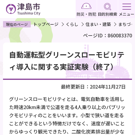
こ
の
防災・防犯
目的別検索
メニュー
ペ
トップページ
くらし
住まい・建築
まちづく
現在のページ
ー
ページID：860083370
ジ
の
本
先
自動運転型グリーンスローモビリテ
文
頭
こ
ィ導入に関する実証実験（終了）
で
こ
す
か
最終更新日：2024年11月27日
ら
グリーンスローモビリティとは、電気自動車を活用し
た時速20km未満で公道を走る4人乗り以上のパブリッ
クモビリティのことをいいます。小型で狭い道を走る
ことができるという特徴だけでなく、速度が遅いこと
からゆっくり観光できたり、二酸化炭素排出量が少な