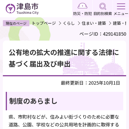
こ
の
防災・防犯
目的別検索
メニュー
ペ
トップページ
くらし
住まい・建築
建築・開
現在のページ
ー
ページID：429141850
ジ
の
本
先
公有地の拡大の推進に関する法律に
文
頭
こ
基づく届出及び申出
で
こ
す
か
最終更新日：2025年10月1日
ら
制度のあらまし
県、市町村などが、住みよい街づくりのために必要な
道路、公園、学校などの公共用地を計画的に取得する