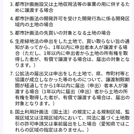
都市計画施設又は土地収用法等の事業の用に供するた
めに譲渡する場合
都市計画法の開発許可を受けた開発行為に係る開発区
域内の土地の場合
都市計画法の先買いの対象となる土地の場合
生産緑地法の申出をした土地で、買い取らない旨の通
知があってから、1年以内に申出者本人が譲渡する場
合（ただし、1年以内に申出者から土地の所有権を取
得した者が、有償で譲渡する場合は、届出の対象とな
ります。）
公拡法の届出又は申出をした土地で、県、市町村等と
協議が成立しなかった等のものについて、譲渡制限期
間が経過してから1年以内に届出（申出）者本人が譲
渡する場合（1年以内に届出（申出）者から土地の所
有権を取得した者が、有償で譲渡する場合は、届出の
対象となります。）
国土利用計画法（国土法）の規定による規制区域、監
視区域又は注視区域内において、同法に基づく土地取
引の許可申請又は事前届出をした場合（愛知県ではこ
れらの区域の指定はありません。）