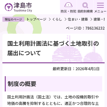
こ
の
防災・防犯
目的別検索
メニュー
ペ
トップページ
くらし
住まい・建築
建築・開
現在のページ
ー
ページID：786136232
ジ
の
本
先
国土利用計画法に基づく土地取引の
文
頭
こ
届出について
で
こ
す
か
最終更新日：2026年4月1日
ら
制度の概要
国土利用計画法（国土法）では、土地の投機的取引や
地価の高騰を抑制するとともに、適正かつ合理的な土