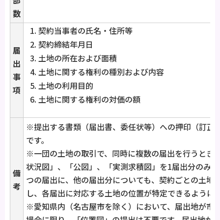
数
契約当事者の氏名・住所等
契約締結年月日
届
土地の所在および面積
出
土地に関する権利の種別および内容
事
土地の利用目的
項
土地に関する権利の対価の額
※提出する書類（届出書、委任状等）への押印（訂正
です。
※一団の土地の取引で、同時に複数の届出を行うとき
状況図」、「公図」、「実測求積図」を1届出分のみと
備
つの届出に、他の届出分についても、契約ごとの土地
考
し、各届出に対応する土地の位置が特定できるように
※愛知県内（名古屋市を除く）において、届出地が市
場合に限り、「位置図」の提出は不要です。届出地が