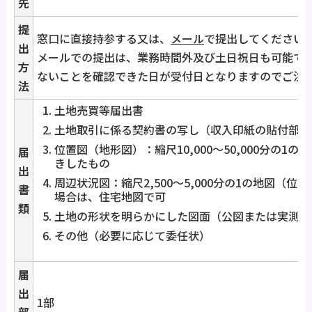
先
提
窓口に直接持参する又は、
メール
で提出してください
出
メールでの提出は、業務時間外及び土日祝日も可能で
方
ないことを確認できた日が受付日となりますのでご注
法
土地売買等届出書
土地取引に係る契約書の写し（収入印紙の貼付部分
位置図（地形図）：縮尺10,000～50,000分の1
届
きしたもの
出
周辺状況図：縮尺2,500～5,000分の1の地図（
書
場合は、住宅地図で可
類
土地の形状を明らかにした図面（公図または実測求
その他（必要に応じて委任状）
届
出
1部
部