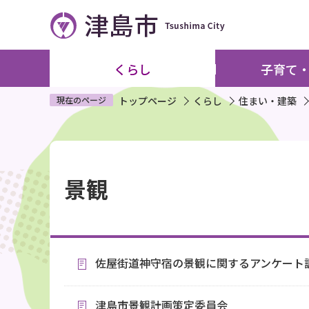
こ
の
ペ
ー
くらし
子育て
ジ
の
現在のページ
トップページ
くらし
住まい・建築
先
頭
本
で
文
す
景観
こ
こ
か
ら
佐屋街道神守宿の景観に関するアンケート
津島市景観計画策定委員会