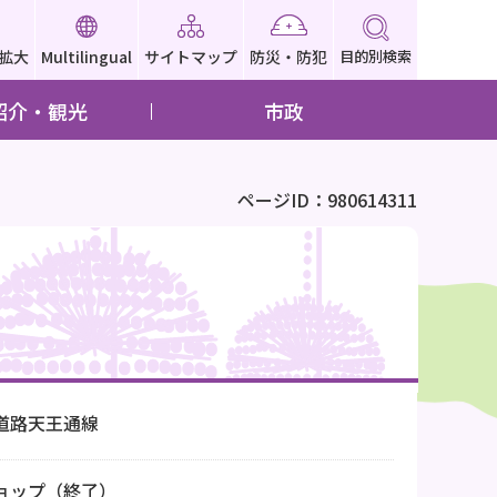
拡大
Multilingual
サイトマップ
防災・防犯
目的別検索
紹介・観光
市政
ページID：980614311
道路天王通線
ョップ（終了）