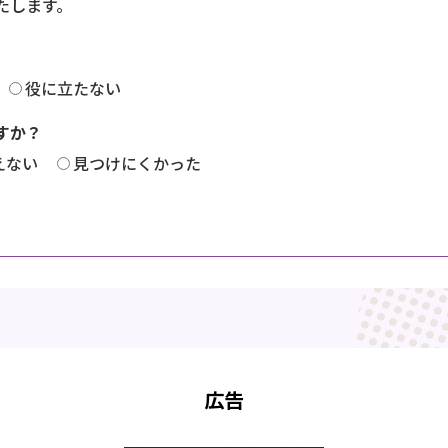
たします。
役に立たない
すか？
えない
見つけにくかった
広告