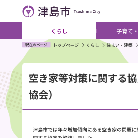
こ
の
ペ
ー
くらし
子育て
ジ
の
現在のページ
トップページ
くらし
住まい・建築
先
頭
本
で
空き家等対策に関する協
文
す
こ
協会）
こ
か
ら
津島市では年々増加傾向にある空き家の問題に
関する協定を締結しました。