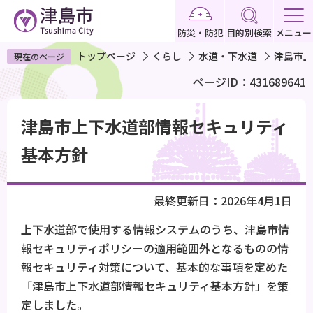
こ
の
防災・防犯
目的別検索
メニュー
ペ
トップページ
くらし
水道・下水道
津島市上
現在のページ
ー
ページID：431689641
ジ
の
本
先
津島市上下水道部情報セキュリティ
文
頭
こ
基本方針
で
こ
す
か
最終更新日：2026年4月1日
ら
上下水道部で使用する情報システムのうち、津島市情
報セキュリティポリシーの適用範囲外となるものの情
報セキュリティ対策について、基本的な事項を定めた
「津島市上下水道部情報セキュリティ基本方針」を策
定しました。