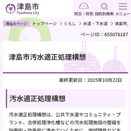
こ
の
防災・防犯
目的別検索
メニュー
ペ
トップページ
くらし
水道・下水道
津島市上
現在のページ
ー
ページID：655076187
ジ
の
本
先
文
津島市汚水適正処理構想
頭
こ
で
こ
す
か
最終更新日：2025年10月22日
ら
汚水適正処理構想
汚水適正処理構想は、公共下水道やコミュニティ・プ
ラント、合併処理浄化槽などの汚水処理施設の整備を
計画的・効率的に進めていくために、地域特性などを