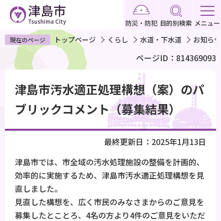
こ
の
防災・防犯
目的別検索
メニュー
ペ
トップページ
くらし
水道・下水道
お知らせ
現在のページ
ー
ページID：814369093
ジ
の
本
先
津島市汚水適正処理構想（案）のパ
文
頭
こ
ブリックコメント（募集結果）
で
こ
す
か
最終更新日：2025年1月13日
ら
津島市では、市全域の汚水処理施設の整備を計画的、
効率的に実施するため、津島市汚水適正処理構想を見
直しました。
見直した構想を、広く市民のみなさまからのご意見を
募集したとことろ、4名の方より4件のご意見をいただ