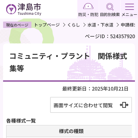
こ
の
防災・防犯
目的別検索
メニュー
ペ
トップページ
くらし
水道・下水道
申請様式
現在のページ
ー
ページID：524357920
ジ
の
本
先
コミュニティ・プラント 関係様式
文
頭
こ
集等
で
こ
す
か
最終更新日：2025年10月21日
ら
画面サイズに合わせて閲覧
各種様式一覧
様式の種類