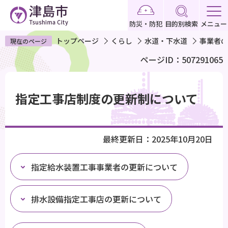
こ
の
防災・防犯
目的別検索
メニュー
ペ
トップページ
くらし
水道・下水道
事業者の
現在のページ
ー
ページID：507291065
ジ
の
本
先
文
指定工事店制度の更新制について
頭
こ
で
こ
す
か
最終更新日：2025年10月20日
ら
指定給水装置工事事業者の更新について
排水設備指定工事店の更新について