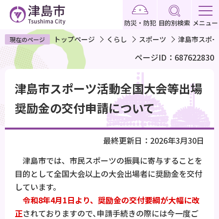
こ
の
防災・防犯
目的別検索
メニュー
ペ
トップページ
くらし
スポーツ
津島市スポー
現在のページ
ー
ページID：687622830
ジ
の
本
先
津島市スポーツ活動全国大会等出場
文
頭
こ
奨励金の交付申請について
で
こ
す
か
最終更新日：2026年3月30日
ら
津島市では、市民スポーツの振興に寄与することを
目的として全国大会以上の大会出場者に奨励金を交付
しています。
令和8年4月1日より、奨励金の交付要綱が大幅に改
正
されておりますので､申請手続きの際には今一度ご