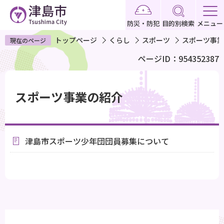
こ
の
防災・防犯
目的別検索
メニュー
ペ
トップページ
くらし
スポーツ
スポーツ事業
現在のページ
ー
ページID：954352387
ジ
の
本
先
文
スポーツ事業の紹介
頭
こ
で
こ
す
か
津島市スポーツ少年団団員募集について
ら