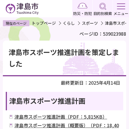
こ
の
防災・防犯
目的別検索
メニュー
ペ
トップページ
くらし
スポーツ
津島市スポー
現在のページ
ー
ページID：539023988
ジ
の
本
先
津島市スポーツ推進計画を策定しま
文
頭
こ
した
で
こ
す
か
最終更新日：2025年4月14日
ら
津島市スポーツ推進計画
津島市スポーツ推進計画（PDF：5,815KB）
津島市スポーツ推進計画（概要版）（PDF：18,40