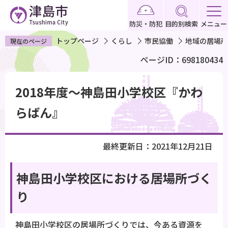
こ
の
防災・防犯
目的別検索
メニュー
ペ
トップページ
くらし
市民協働
地域の居場所
現在のページ
ー
ページID：698180434
ジ
の
本
先
2018年度～神島田小学校区『かわ
文
頭
こ
らばん』
で
こ
す
か
最終更新日：2021年12月21日
ら
神島田小学校区における居場所づく
り
神島田小学校区の居場所づくりでは、今ある資源を