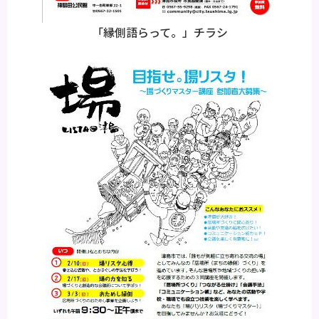
「縁側語らって。」チラシ