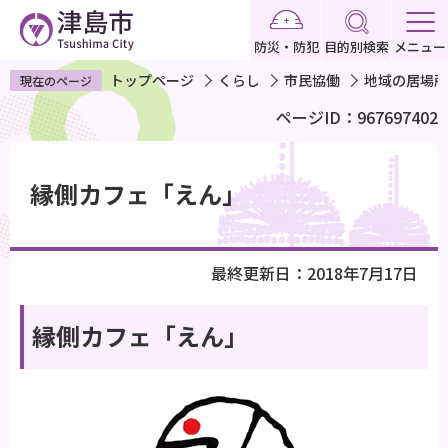
こ
の
防災・防犯
目的別検索
メニュー
ペ
トップページ
くらし
市民協働
地域の居場所
現在のページ
ー
ページID：967697402
ジ
の
本
先
文
縁側カフェ「えん」
頭
こ
で
こ
す
か
最終更新日：2018年7月17日
ら
縁側カフェ「えん」