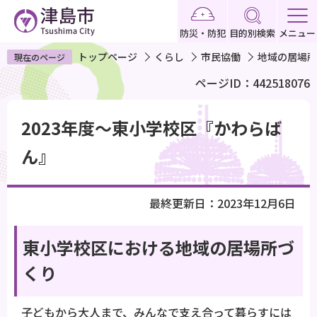
こ
の
防災・防犯
目的別検索
メニュー
ペ
トップページ
くらし
市民協働
地域の居場所
現在のページ
ー
ページID：442518076
ジ
の
本
先
2023年度～東小学校区『かわらば
文
頭
こ
ん』
で
こ
す
か
最終更新日：2023年12月6日
ら
東小学校区における地域の居場所づ
くり
子どもから大人まで、みんなで支え合って暮らすには