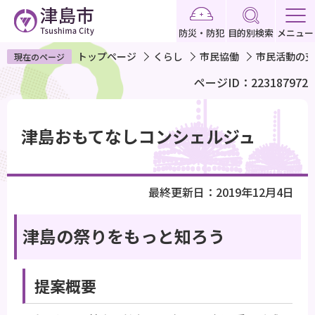
こ
の
防災・防犯
目的別検索
メニュー
ペ
トップページ
くらし
市民協働
市民活動の支
現在のページ
ー
ページID：223187972
ジ
の
本
先
文
津島おもてなしコンシェルジュ
頭
こ
で
こ
す
か
最終更新日：2019年12月4日
ら
津島の祭りをもっと知ろう
提案概要